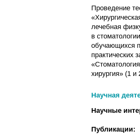
Проведение те
«Хирургическая
лечебная физк
в стоматологии
обучающихся п
практических 
«Стоматология 
хирургия» (1 и 
Научная деят
Научные инте
Публикации: