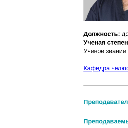
Должность:
д
Ученая степе
Ученое звание
Кафедра челюс
Преподавател
Преподаваем