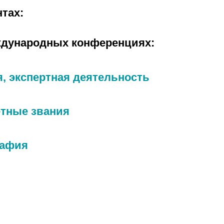
нтах:
ждународных конференциях:
, экспертная деятельность
етные звания
рафия