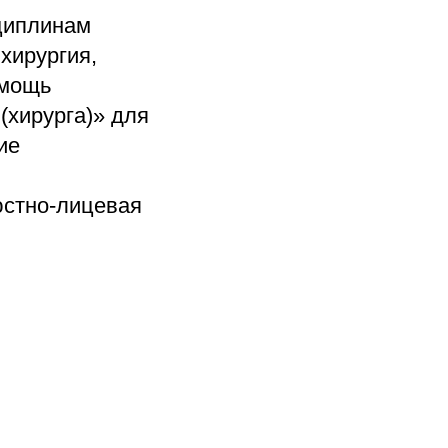
сциплинам
хирургия,
омощь
(хирурга)» для
ие
м
юстно-лицевая