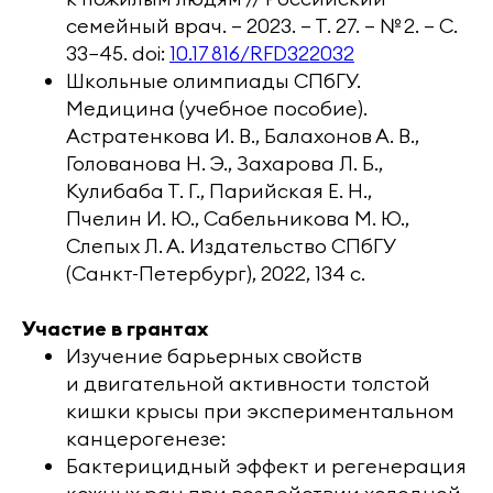
семейный врач. — 2023. — Т. 27. — № 2. — C.
33−45. doi:
10.17 816/RFD322032
Школьные олимпиады СПбГУ.
Медицина (учебное пособие).
Астратенкова И. В., Балахонов А. В.,
Голованова Н. Э., Захарова Л. Б.,
Кулибаба Т. Г., Парийская Е. Н.,
Пчелин И. Ю., Сабельникова М. Ю.,
Слепых Л. А. Издательство СПбГУ
(Санкт-Петербург), 2022, 134 с.
Участие в грантах
Изучение барьерных свойств
и двигательной активности толстой
кишки крысы при экспериментальном
канцерогенезе:
Бактерицидный эффект и регенерация