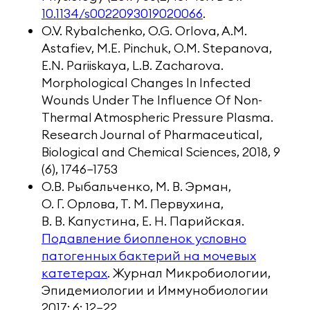
10.1134/s0022093019020066
.
O.V. Rybalchenko, O.G. Orlova, A.M.
Astafiev, M.E. Pinchuk, O.M. Stepanova,
E.N. Pariiskaya, L.B. Zacharova.
Morphological Changes In Infected
Wounds Under The Influence Of Non-
Thermal Atmospheric Pressure Plasma.
Research Journal of Pharmaceutical,
Biological and Chemical Sciences, 2018, 9
(6), 1746−1753
О.В. Рыбальченко, М. В. Эрман,
О. Г. Орлова, Т. М. Первухина,
В. В. Капустина, Е. Н. Парийская.
Подавление биопленок условно
патогенных бактерий на мочевых
катетерах
. Журнал Микробиологии,
Эпидемиологии и Иммунобиологии
2017; 6: 12−22.