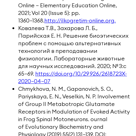
Online — Elementary Education Online,
2021; Vol 20 (Issue 5): pp.
1360−1368.
http://ilkogretim-online.org.
Ковалева Т.В., Захарова Л. Б.,
Парийская Е. Н. Решение биоэтических
проблем с помощью альтернативных
технологий в преподавании
физиологии. Лабораторные животные
для научных исследований. 2020; № 3:с
65−69.
https://doi.org/10/29 926/2618723X-
2020−04−07
Chmykhova, N. M., Gapanovich, S. O.,
Pariyskaya, E. N., Veselkin, N. P. Involvement
of Group II Metabotropic Glutamate
Receptors in Modulation of Evoked Activity
in Frog Spinal Motoneurons. ournal
of Evolutionary Biochemistry and
Physiology (2019) 55(2) 131−139. DOI: