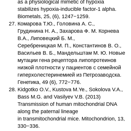
as a physiological mimetic of hypoxia
stabilizes hypoxia-inducible factor-1 alpha.
Biometals, 25, (6), 1247−1259.
Комарова Т.Ю., Головина А. С.,
Грудинина Н. А., Захарова Ф. М. Корнева
В.А., Липовецкий Б. М.,
Серебреницкая М. П., Константинов В. О.,
Васильев В. Б., Мандельштам М. Ю. Новые
мутации гена рецептора липопротеинов
низкой плотности у пациентов с семейной
гиперхолестеринемией из Петрозаводска.
Генетика, 49 (6), 772−776.
Kidgotko O.V., Kustova M.Ye., Sokolova V.A.,
Bass M.G. and Vasilyev V.B. (2013)
Transmission of human mitochondrial DNA
along the paternal lineage
in transmitochondrial mice. Mitochondrion, 13,
330−336.