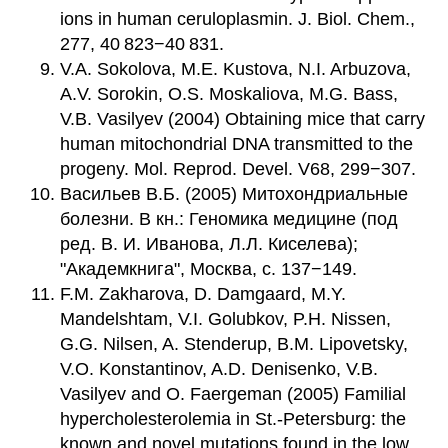
ions in human ceruloplasmin. J. Biol. Chem.,
277, 40 823−40 831.
V.A. Sokolova, M.E. Kustova, N.I. Arbuzova,
A.V. Sorokin, O.S. Moskaliova, M.G. Bass,
V.B. Vasilyev (2004) Obtaining mice that carry
human mitochondrial DNA transmitted to the
progeny. Mol. Reprod. Devel. V68, 299−307.
Васильев В.Б. (2005) Митохондриальные
болезни. В кн.: Геномика медицине (под
ред. В. И. Иванова, Л.Л. Киселева);
"Академкнига", Москва, с. 137−149.
F.M. Zakharova, D. Damgaard, M.Y.
Mandelshtam, V.I. Golubkov, P.H. Nissen,
G.G. Nilsen, A. Stenderup, B.M. Lipovetsky,
V.O. Konstantinov, A.D. Denisenko, V.B.
Vasilyev and O. Faergeman (2005) Familial
hypercholesterolemia in St.-Petersburg: the
known and novel mutations found in the low