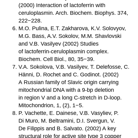
(2000) Interaction of lactoferrin with
ceruloplasmin. Arch. Biochem. Biophys. 374,
222−228.
M.O. Pulina, E.T. Zakharova, K.V. Solovyov,
M.G. Bass, A.V. Sokolov, M.M. Shavlovski
and V.B. Vasilyev (2002) Studies
of lactoferrin-ceruloplasmin complex.
Biochem. Cell Biol., 80, 35−39.
V.A. Sokolova, V.B. Vasilyev, T. Delefosse, C.
Hänni, D. Rochet and C. Godinot. (2002)
A Russian family of Slavic origin carrying
mitochondrial DNA with a 9-bp deletion
in region V and a long C-stretch in D-loop.
Mitochondrion, 1, (2), 1−5.
P. Vachette, E. Dainese, V.B. Vasyliev, P.
Di Muro, M. Beltramini, D.I. Svergun, V.
De Filippis and B. Salvato. (2002) A key
structural role for active site type 3 copper