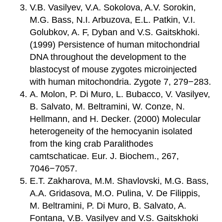
V.B. Vasilyev, V.A. Sokolova, A.V. Sorokin,
M.G. Bass, N.I. Arbuzova, E.L. Patkin, V.I.
Golubkov, A. F, Dyban and V.S. Gaitskhoki.
(1999) Persistence of human mitochondrial
DNA throughout the development to the
blastocyst of mouse zygotes microinjected
with human mitochondria. Zygote 7, 279−283.
A. Molon, P. Di Muro, L. Bubacco, V. Vasilyev,
B. Salvato, M. Beltramini, W. Conze, N.
Hellmann, and H. Decker. (2000) Molecular
heterogeneity of the hemocyanin isolated
from the king crab Paralithodes
camtschaticae. Eur. J. Biochem., 267,
7046−7057.
E.T. Zakharova, M.M. Shavlovski, M.G. Bass,
A.A. Gridasova, M.O. Pulina, V. De Filippis,
M. Beltramini, P. Di Muro, B. Salvato, A.
Fontana, V.B. Vasilyev and V.S. Gaitskhoki