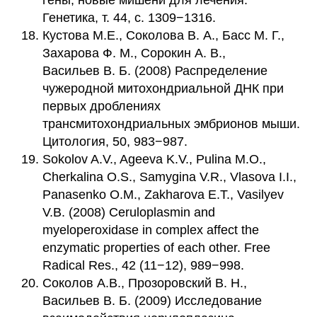
гены, новые мишени для лечения.
Генетика, т. 44, с. 1309−1316.
Кустова М.Е., Соколова В. А., Басс М. Г.,
Захарова Ф. М., Сорокин А. В.,
Васильев В. Б. (2008) Распределение
чужеродной митохондриальной ДНК при
первых дроблениях
трансмитохондриальных эмбрионов мыши.
Цитология, 50, 983−987.
Sokolov A.V., Ageeva K.V., Pulina M.O.,
Cherkalina O.S., Samygina V.R., Vlasova I.I.,
Panasenko O.M., Zakharova E.T., Vasilyev
V.B. (2008) Ceruloplasmin and
myeloperoxidase in complex affect the
enzymatic properties of each other. Free
Radical Res., 42 (11−12), 989−998.
Соколов А.В., Прозоровский В. Н.,
Васильев В. Б. (2009) Исследование