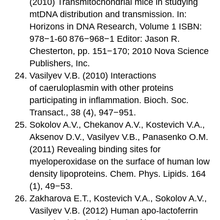
(2010) Transmitochondrial mice in studying
mtDNA distribution and transmission. In:
Horizons in DNA Research, Volume 1 ISBN:
978−1-60 876−968−1 Editor: Jason R.
Chesterton, pp. 151−170; 2010 Nova Science
Publishers, Inc.
Vasilyev V.B. (2010) Interactions
of caeruloplasmin with other proteins
participating in inflammation. Bioch. Soc.
Transact., 38 (4), 947−951.
Sokolov A.V., Chekanov A.V., Kostevich V.A.,
Aksenov D.V., Vasilyev V.B., Panasenko O.M.
(2011) Revealing binding sites for
myeloperoxidase on the surface of human low
density lipoproteins. Chem. Phys. Lipids. 164
(1), 49−53.
Zakharova E.T., Kostevich V.A., Sokolov A.V.,
Vasilyev V.B. (2012) Human apo-lactoferrin