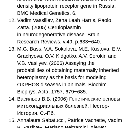
density lipoprotein receptor gene in Russia.
BMC Medical Genetics, 6,
Vadim Vassiliev, Zena Leah Harris, Paolo
Zatta. (2005) Ceruloplasmin
in neurodegenerative disease. Brain
Research Reviews. v.49, p.633−640.
M.G. Bass, V.A. Sokolova, M.E. Kustova, E.V.
Grachyova, O.V. Kidgotko, A.V. Sorokin and
V.B. Vasilyev. (2006) Assaying the
probabilities of obtaining maternally inherited
heteroplasmy as the basis for modeling
OXPHOS diseases in animals. Biochim.
Biophys. Acta, 1757, 679−685.
Васильев В.Б. (2006) Генетические основы
митохондриальных болезней. Нестор-
История, С.-Пб.
Annalaura Sabatucci, Patrice Vachette, Vadim
B. Vasilyev, Mariano Beltramini, Alexey