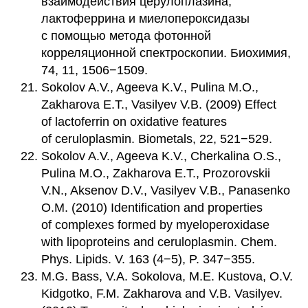
взаимодействия церулоплазина,
лактоферрина и миелопероксидазы
с помощью метода фотонной
корреляционной спектроскопии. Биохимия,
74, 11, 1506−1509.
Sokolov A.V., Ageeva K.V., Pulina M.O.,
Zakharova E.T., Vasilyev V.B. (2009) Effect
of lactoferrin on oxidative features
of ceruloplasmin. Biometals, 22, 521−529.
Sokolov A.V., Ageeva K.V., Cherkalina O.S.,
Pulina M.O., Zakharova E.T., Prozorovskii
V.N., Aksenov D.V., Vasilyev V.B., Panasenko
O.M. (2010) Identification and properties
of complexes formed by myeloperoxidase
with lipoproteins and ceruloplasmin. Chem.
Phys. Lipids. V. 163 (4−5), P. 347−355.
M.G. Bass, V.A. Sokolova, M.E. Kustova, O.V.
Kidgotko, F.M. Zakharova and V.B. Vasilyev.