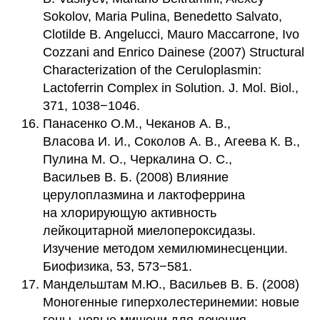
Sokolov, Maria Pulina, Benedetto Salvato,
Clotilde B. Angelucci, Mauro Maccarrone, Ivo
Cozzani and Enrico Dainese (2007) Structural
Characterization of the Ceruloplasmin:
Lactoferrin Complex in Solution. J. Mol. Biol.,
371, 1038−1046.
Панасенко О.М., Чеканов А. В.,
Власова И. И., Соколов А. В., Агеева К. В.,
Пулина М. О., Черкалина О. С.,
Васильев В. Б. (2008) Влияние
церулоплазмина и лактоферрина
на хлорирующую активность
лейкоцитарной миелопероксидазы.
Изучение методом хемилюминесценции.
Биофизика, 53, 573−581.
Мандельштам М.Ю., Васильев В. Б. (2008)
Моногенные гиперхолестеринемии: новые