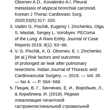
Obornev A.D., Kovalenko A.I. Pleural
metastasis of atypical bronchial carcinoid.
Korean J Thorac Cardiovasc Surg.
2020;53(5):317- 320.
Vadim G. Pischik, Eugeniy I. Zinchenko, Olga
S. Maslak, Sergey L. Vorobyev. PEComa
of the Lung: A Rare Entity. Journal of Case
Reports 2019; 9(1): 63−66.
V. G. Pischik, A. D. Obornev, E. I. Zinchenko
[et al.] Risk factors and outcomes
of prolonged air leak after pulmonary
resections. Indian Journal of Thoracic and
Cardiovascular Surgery. — 2019. — Vol. 35.
— No 4. — P. 564−568.
Пищик, В. Г., Зинченко, Е. И., Воробьев, Л.,
& Кораблина, И. (2018). Редкая
локализация гигантской
гастроинтестинальной стромальной