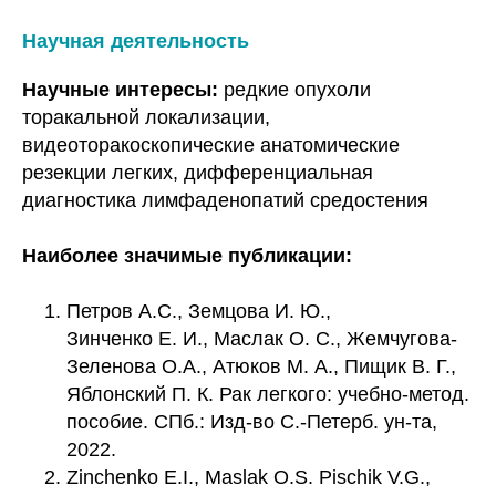
Научная деятельность
Научные интересы:
редкие опухоли
торакальной локализации,
видеоторакоскопические анатомические
резекции легких, дифференциальная
диагностика лимфаденопатий средостения
Наиболее значимые публикации:
Петров А.С., Земцова И. Ю.,
Зинченко Е. И., Маслак О. С., Жемчугова-
Зеленова О.А., Атюков М. А., Пищик В. Г.,
Яблонский П. К. Рак легкого: учебно-метод.
пособие. СПб.: Изд-во С.-Петерб. ун-та,
2022.
Zinchenko E.I., Maslak O.S. Pischik V.G.,