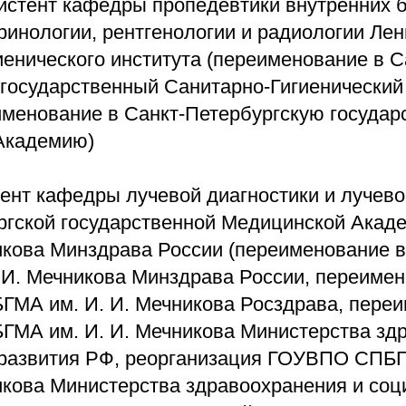
систент кафедры пропедевтики внутренних 
ринологии, рентгенологии и радиологии Лен
енического института (переименование в С
 государственный Санитарно-Гигиенически
еименование в Санкт-Петербургскую госуда
Академию)
цент кафедры лучевой диагностики и лучево
ргской государственной Медицинской Акад
никова Минздрава России (переименование
И. Мечникова Минздрава России, переиме
МА им. И. И. Мечникова Росздрава, пере
МА им. И. И. Мечникова Министерства зд
 развития РФ, реорганизация ГОУВПО СПБ
никова Министерства здравоохранения и соц