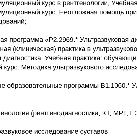
уляционный курс в рентгенологии, Учебная
уляционный курс. Неотложная помощь при
дований;
ая программа «P2.2969.* Ультразвуковая ди
ая (клиническая) практика в ультразвуково
я диагностика, Учебная практика: обучающи
 курс. Методика ультразвукового исследов
е образовательные программы В1.1060.* У
генология (рентгенодиагностика, КТ, МРТ, П
развуковое исследование суставов