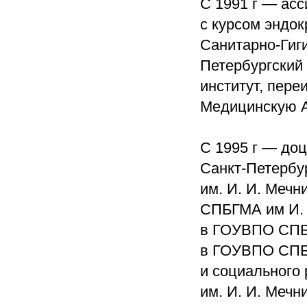
С 1991 г — ас
с курсом эндок
Санитарно-Гиги
Петербургский
институт, пер
Медицинскую 
С 1995 г — до
Санкт-Петербу
им. И. И. Меч
СПБГМА им И. 
в ГОУВПО СПБГ
в ГОУВПО СПБГ
и социального
им. И. И. Меч