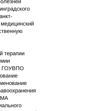
болезней
инградского
анкт-
й медицинский
рственную
й терапии
емии
 в ГОУВПО
нование
именование
равоохранения
ГМА
иального