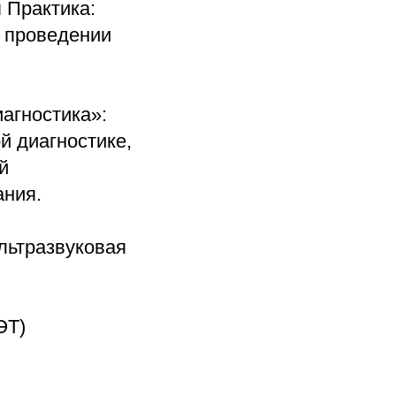
 Практика:
 проведении
агностика»:
й диагностике,
й
ания.
льтразвуковая
ЭТ)