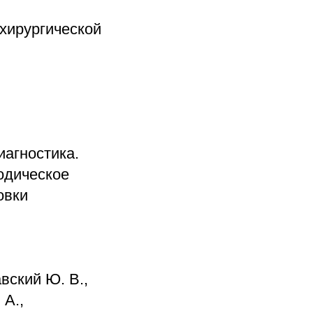
хирургической
иагностика.
одическое
овки
вский Ю. В.,
 А.,