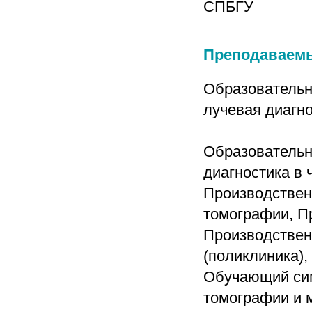
СПБГУ
Преподаваем
Образовательн
лучевая диагно
Образовательн
диагностика в 
Производственн
томографии, Пр
Производственн
(поликлиника),
Обучающий сим
томографии и 