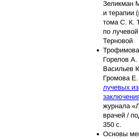
Зеликман М
и терапии 
тома С. К.
по лучевой
Терновой
Трофимова 
Горелов А. 
Васильев Ю
Громова Е. 
лучевых из
заключени
журнала «Л
врачей / п
350 с.
Основы ме