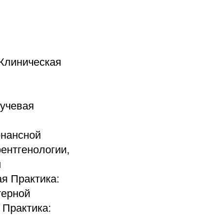
 Клиническая
Лучевая
онансной
рентгенологии,
и
ая Практика:
терной
 Практика: