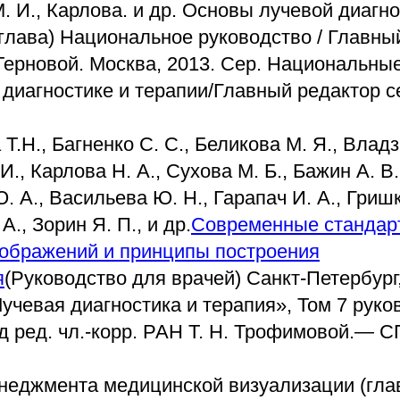
. И., Карлова. и др. Основы лучевой диагн
(глава) Национальное руководство / Главны
 Терновой. Москва, 2013. Сер. Национальны
 диагностике и терапии/Главный редактор с
Т.Н., Багненко С. С., Беликова М. Я., Владз
И., Карлова Н. А., Сухова М. Б., Бажин А. В.
. А., Васильева Ю. Н., Гарапач И. А., Гришк
А., Зорин Я. П., и др.
Современные стандар
ображений и принципы построения
я
(Руководство для врачей) Санкт-Петербург
учевая диагностика и терапия», Том 7 руко
од ред. чл.-корр. РАН Т. Н. Трофимовой.— С
неджмента медицинской визуализации (гла