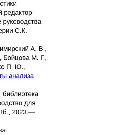
остики
й редактор
е руководства
ерии С.К.
имирский А. В.,
, Бойцова М. Г.,
о П. Ю.,
ты анализа
, библиотека
водство для
Пб., 2023.—
ва