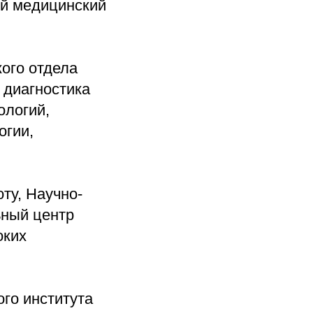
й медицинский
ого отдела
 диагностика
ологий,
огии,
ту, Научно-
ьный центр
оких
го института