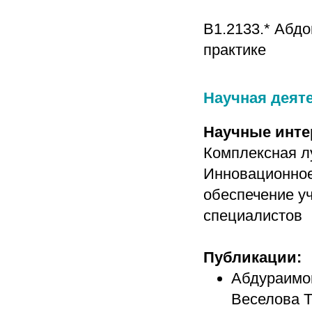
В1.2133.* Абд
практике
Научная деят
Научные инте
Комплексная лу
Инновационное
обеспечение у
специалистов
Публикации:
Абдураимов
Веселова Т.