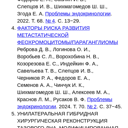
Слепцов И. В., Шихмагомедов Ш. Ш.,
Згода Е. А.
Проблемы эндокринологии
.
2022. Т. 68.
№ 4
. С. 13−29.
ФАКТОРЫ РИСКА РАЗВИТИЯ
МЕТАСТАТИЧЕСКОЙ
ФЕОХРОМОЦИТОМЫ/ПАРАГАНГЛИОМЫ
Реброва Д. В., Логинова О. И.,
Воробьев С. Л., Ворохобина Н. В.,
Козорезова Е. С., Индейкин Ф. А.,
Савельева Т. В., Слепцов И. В.,
Черников Р. А., Федоров Е. А.,
Семенов А. А., Чинчук И. К.,
Шихмагомедов Ш. Ш., Алексеев М. А.,
Краснов Л. М., Русаков В. Ф.
Проблемы
эндокринологии
. 2024. Т. 70.
№ 2
. С. 37−45.
УНИЛАТЕРАЛЬНАЯ ГИБРИДНАЯ
ХИРУРГИЧЕСКАЯ РЕКОНСТРУКЦИЯ