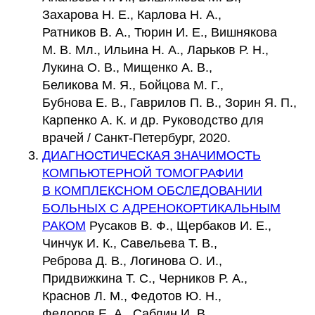
Захарова Н. Е., Карлова Н. А.,
Ратников В. А., Тюрин И. Е., Вишнякова
М. В. Мл., Ильина Н. А., Ларьков Р. Н.,
Лукина О. В., Мищенко А. В.,
Беликова М. Я., Бойцова М. Г.,
Бубнова Е. В., Гаврилов П. В., Зорин Я. П.,
Карпенко А. К. и др. Руководство для
врачей / Санкт-Петербург, 2020.
ДИАГНОСТИЧЕСКАЯ ЗНАЧИМОСТЬ
КОМПЬЮТЕРНОЙ ТОМОГРАФИИ
В КОМПЛЕКСНОМ ОБСЛЕДОВАНИИ
БОЛЬНЫХ С АДРЕНОКОРТИКАЛЬНЫМ
РАКОМ
Русаков В. Ф., Щербаков И. Е.,
Чинчук И. К., Савельева Т. В.,
Реброва Д. В., Логинова О. И.,
Придвижкина Т. С., Черников Р. А.,
Краснов Л. М., Федотов Ю. Н.,
Федоров Е. А., Саблин И. В.,