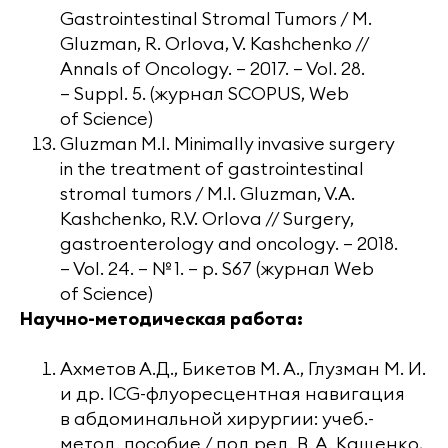
Gastrointestinal Stromal Tumors / M.
Gluzman, R. Orlova, V. Kashchenko //
Annals of Oncology. — 2017. — Vol. 28.
— Suppl. 5. (журнал SCOPUS, Web
of Science)
Gluzman M.I. Minimally invasive surgery
in the treatment of gastrointestinal
stromal tumors / M.I. Gluzman, V.A.
Kashchenko, R.V. Orlova // Surgery,
gastroenterology and oncology. — 2018.
— Vol. 24. — № 1. — p. S67 (журнал Web
of Science)
Научно-методическая работа:
Ахметов А.Д., Бикетов М. А., Глузман М. И.
и др. ICG-флуоресцентная навигация
в абдоминальной хирургии: учеб.-
метод. пособие / под ред. В. А. Кащенко,