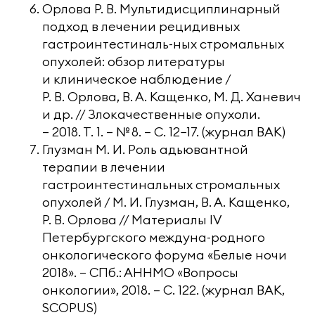
Орлова Р. В. Мультидисциплинарный
подход в лечении рецидивных
гастроинтестиналь-ных стромальных
опухолей: обзор литературы
и клиническое наблюдение /
Р. В. Орлова, В. А. Кащенко, М. Д. Ханевич
и др. // Злокачественные опухоли.
— 2018. Т. 1. — № 8. — С. 12−17. (журнал ВАК)
Глузман М. И. Роль адьювантной
терапии в лечении
гастроинтестинальных стромальных
опухолей / М. И. Глузман, В. А. Кащенко,
Р. В. Орлова // Материалы IV
Петербургского междуна-родного
онкологического форума «Белые ночи
2018». — СПб.: АННМО «Вопросы
онкологии», 2018. — С. 122. (журнал ВАК,
SCOPUS)