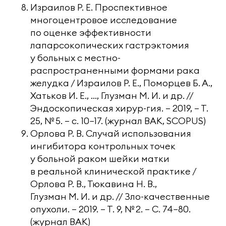
Израилов Р. Е. Проспективное
многоцентровое исследование
по оценке эффективности
лапарсокопических гастрэктомия
у больных с местно-
распространенными формами рака
желудка / Израилов Р. Е., Поморцев Б. А.,
Хатьков И. Е., …, Глузман М. И. и др. //
Эндоскопическая хирур-гия. — 2019, — Т.
25, № 5. — с. 10−17. (журнал ВАК, SCOPUS)
Орлова Р. В. Случай использования
ингибитора контрольных точек
у больной раком шейки матки
в реальной клинической практике /
Орлова Р. В., Тюкавина Н. В.,
Глузман М. И. и др. // Зло-качественные
опухоли. — 2019. — Т. 9, № 2. — С. 74−80.
(журнал ВАК)