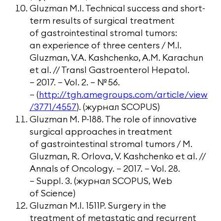
Gluzman M.I. Technical success and short-
term results of surgical treatment
of gastrointestinal stromal tumors:
an experience of three centers / M.I.
Gluzman, V.A. Kashchenko, A.M. Karachun
et al. // Transl Gastroenterol Hepatol.
— 2017. — Vol. 2. — № 56.
— (
http://tgh.amegroups.com/article/view
/3771/4557
). (журнал SCOPUS)
Gluzman M. P-188. The role of innovative
surgical approaches in treatment
of gastrointestinal stromal tumors / M.
Gluzman, R. Orlova, V. Kashchenko et al. //
Annals of Oncology. — 2017. — Vol. 28.
— Suppl. 3. (журнал SCOPUS, Web
of Science)
Gluzman M.I. 1511P. Surgery in the
treatment of metastatic and recurrent