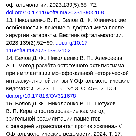
офтальмологии. 2023;139(5):68−72.
doi.org/10.17 116/oftalma202313905168
13. Николаенко В. П., Белов Д. Ф. Клинические
особенности и лечение эндофтальмита после
хирургии катаракты. Вестник офтальмологии.
2023;139(2):52−60.
doi.org/10.17
116/oftalma202313902152
14. Белов Д. Ф., Николаенко В. П., Алексеева
А. Г. Метод расчёта остаточного астигматизма
при имплантации монофокальной неторической
интраоку- лярной линзы // Офтальмологические
ведомости. 2023. Т. 16. No 3. С. 45−52. DOI:
doi.org/10.17 816/OV321678
15. Белов Д. Ф., Николаенко В. П., Петухов
В. П. Кератопротезирование как метод
зрительной реабилитации пациентов
с реакцией «трансплантат против хозяина» //
Офтальмологические ведомости. 2024. Т. 17.