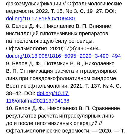
факоэмульсификации // Офтальмологические
ведомости. 2022. Т. 15. No 3. С. 19−27. DOI:
doi.org/10.17 816/OV109480
8. Белов Д. Ф., Николаенко В. П. Влияние
инстилляций гипотензивных препаратов
на преломляющую силу роговицы.
Офтальмология. 2020;17(3):490−494.
doi.org/10.18 008/1816−5095−2020−3-490−494
9. Белов Д. Ф., Потемкин В. В., Николаенко
В. П. Оптимизация расчета интраокулярных
линз при псевдоэксфолиативном синдроме.
Вестник офтальмологии. 2021. Т. 137. № 4. С.
38−42. DOI:
doi.org/10.17
116/oftalma202113704138
10. Белов Д. Ф., Николаенко В. П. Сравнение
результатов расчёта интраокулярных линз
до и после гипотензивных операций //
Офтальмологические ведомости. — 2020. — Т.