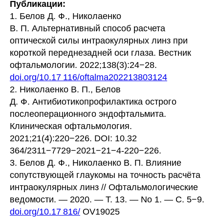
Публикации:
1. Белов Д. Ф., Николаенко
В. П. Альтернативный способ расчета
оптической силы интраокулярных линз при
короткой переднезадней оси глаза. Вестник
офтальмологии. 2022;138(3):24−28.
doi.org/10.17 116/oftalma202213803124
2. Николаенко В. П., Белов
Д. Ф. Антибиотикопрофилактика острого
послеоперационного эндофтальмита.
Клиническая офтальмология.
2021;21(4):220−226. DOI: 10.32
364/2311−7729−2021−21−4-220−226.
3. Белов Д. Ф., Николаенко В. П. Влияние
сопутствующей глаукомы на точность расчёта
интраокулярных линз // Офтальмологические
ведомости. — 2020. — Т. 13. — No 1. — С. 5−9.
doi.org/10.17 816/
OV19025