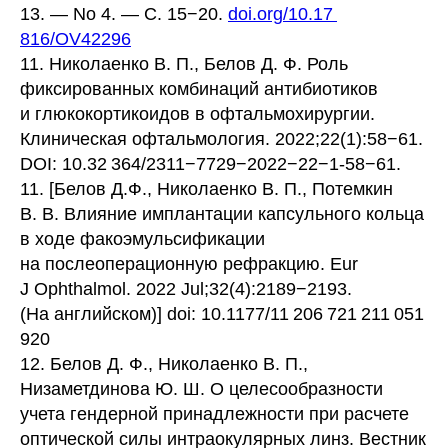
13. — No 4. — С. 15−20.
doi.org/10.17
816/OV42296
11. Николаенко В. П., Белов Д. Ф. Роль
фиксированных комбинаций антибиотиков
и глюкокортикоидов в офтальмохирургии.
Клиническая офтальмология. 2022;22(1):58−61.
DOI: 10.32 364/2311−7729−2022−22−1-58−61.
11. [Белов Д.Ф., Николаенко В. П., Потемкин
В. В. Влияние имплантации капсульного кольца
в ходе факоэмульсификации
на послеоперационную рефракцию. Eur
J Ophthalmol. 2022 Jul;32(4):2189−2193.
(На английском)] doi: 10.1177/11 206 721 211 051
920
12. Белов Д. Ф., Николаенко В. П.,
Низаметдинова Ю. Ш. О целесообразности
учета гендерной принадлежности при расчете
оптической силы интраокулярных линз. Вестник