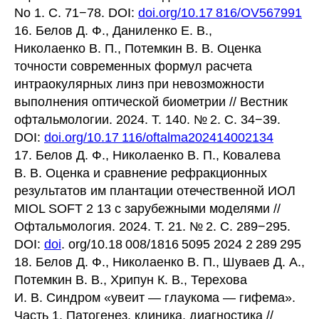
No 1. С. 71−78. DOI:
doi.org/10.17 816/OV567991
16. Белов Д. Ф., Даниленко Е. В.,
Николаенко В. П., Потемкин В. В. Оценка
точности современных формул расчета
интраокулярных линз при невозможности
выполнения оптической биометрии // Вестник
офтальмологии. 2024. Т. 140. № 2. С. 34−39.
DOI:
doi.org/10.17 116/oftalma202414002134
17. Белов Д. Ф., Николаенко В. П., Ковалева
В. В. Оценка и сравнение рефракционных
результатов им плантации отечественной ИОЛ
MIOL SOFT 2 13 с зарубежными моделями //
Офтальмология. 2024. Т. 21. № 2. С. 289−295.
DOI:
doi
. org/10.18 008/1816 5095 2024 2 289 295
18. Белов Д. Ф., Николаенко В. П., Шуваев Д. А.,
Потемкин В. В., Хрипун К. В., Терехова
И. В. Синдром «увеит — глаукома — гифема».
Часть 1. Патогенез, клиника, диагностика //