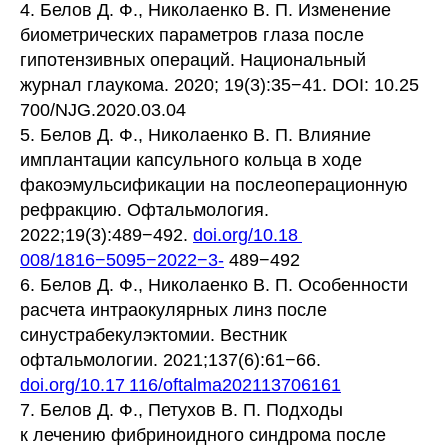
4. Белов Д. Ф., Николаенко В. П. Изменение
биометрических параметров глаза после
гипотензивных операций. Национальный
журнал глаукома. 2020; 19(3):35−41. DOI: 10.25
700/NJG.2020.03.04
5. Белов Д. Ф., Николаенко В. П. Влияние
имплантации капсульного кольца в ходе
факоэмульсификации на послеоперационную
рефракцию. Офтальмология.
2022;19(3):489−492.
doi.org/10.18
008/1816−5095−2022−3-
489−492
6. Белов Д. Ф., Николаенко В. П. Особенности
расчета интраокулярных линз после
синустрабекулэктомии. Вестник
офтальмологии. 2021;137(6):61−66.
doi.org/10.17 116/oftalma202113706161
7. Белов Д. Ф., Петухов В. П. Подходы
к лечению фибриноидного синдрома после