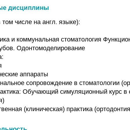
ые дисциплины
 том числе на англ. языке):
ика и коммунальная стоматология Функцио
зубов. Одонтомоделирование
а:
я
ческие аппараты
альное сопровождение в стоматологии (ор
актика: Обучающий симуляционный курс в 
я)
венная (клиническая) практика (ортодонтия
ельность