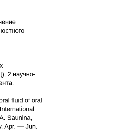
чение
люстного
х
, 2 научно-
ента.
al fluid of oral
International
.А. Saunina,
v, Apr. — Jun.