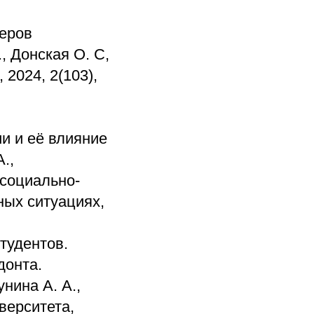
еров
, Донская О. С,
 2024, 2(103),
и и её влияние
.,
 социально-
ных ситуациях,
тудентов.
донта.
нина А. А.,
верситета,