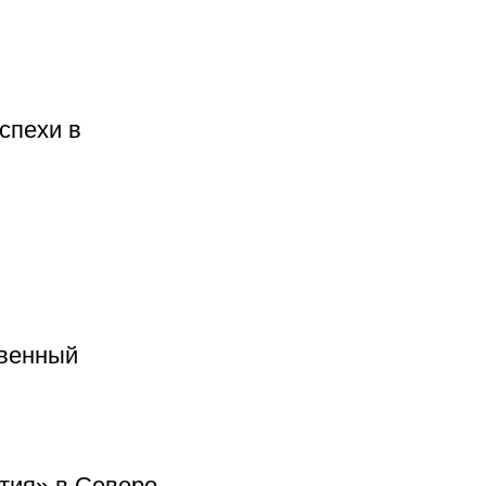
спехи в
твенный
тия» в Северо-