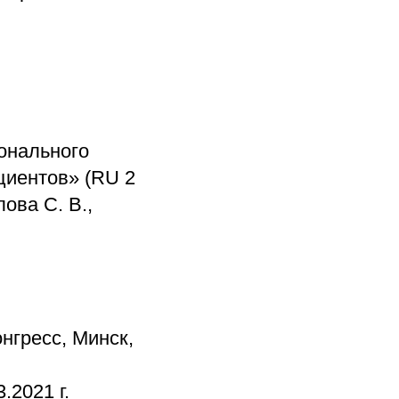
онального
циентов» (RU 2
лова С. В.,
нгресс, Минск,
.2021 г.