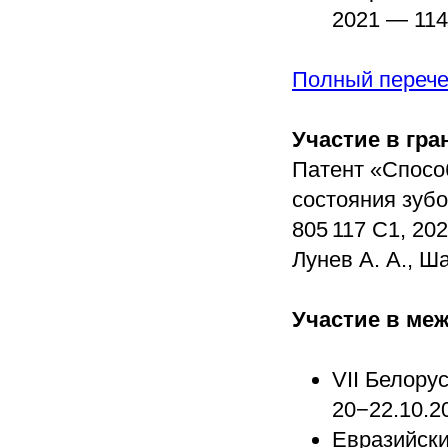
2021 — 114
Полный перече
Участие в гра
Патент «Спосо
состояния зуб
805 117 C1, 202
Лунев А. А., Ш
Участие в ме
VII Белору
20−22.10.20
Евразийски