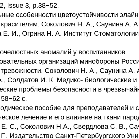
2, Issue 3, p.38−52.
ные особенности цветоустойчивости элайн
красителям. Соколович Н. А., Саунина А. А.
Е. И., Огрина Н. А. Институт Стоматологии,
очелюстных аномалий у воспитанников
вательных организаций минобороны Росси
 тревожности. Соколович Н. А., Саунина А. А
А., Солдатов И. К. Медико- биологические и
еские проблемы безопасности в чрезвычай
 58−62 с.
одическое пособие для преподавателей и с
еское лечение и его влияние на ткани паро
Е. С., Cоколович Н.А., Свердлова С. В., Сау
 П. Издательство Санкт-Петербургского Уни