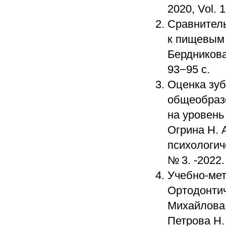
2020, Vol. 1
Сравнитель
к пищевым 
Бердникова 
93−95 с.
Оценка зуб
общеобразо
на уровень
Огрина Н. 
психологич
№ 3. -2022.
Учебно-мет
Ортодонтич
Михайлова 
Петрова Н.