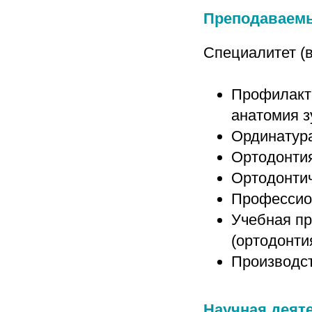
Преподаваем
Специалитет (в
Профилакт
анатомия 
Ординатур
Ортодонти
Ортодонти
Профессион
Учебная пр
(ортодонти
Производст
Научная деят