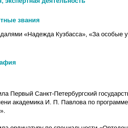
, экспертная деятельность
етные звания
далями «Надежда Кузбасса», «За особые у
рафия
чила Первый Санкт-Петербургский государс
мени академика И. П. Павлова по программе
».
чила ординатуру по специальности «Ортодон