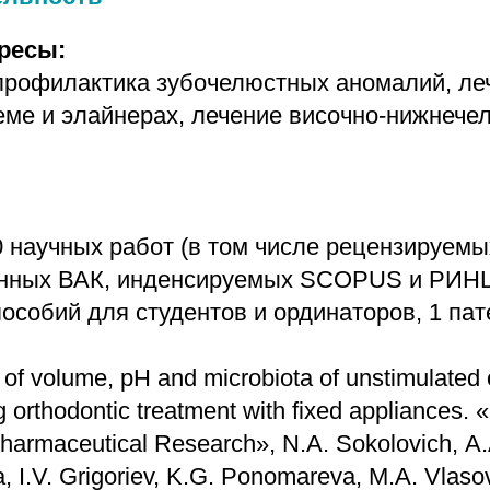
ресы:
 профилактика зубочелюстных аномалий, ле
еме и элайнерах, лечение височно-нижнече
0 научных работ (в том числе рецензируемы
нных ВАК, инденсируемых SCOPUS и РИНЦ)
особий для студентов и ординаторов, 1 пат
f volume, pH and microbiota of unstimulated or
g orthodontic treatment with fixed appliances. «
Pharmaceutical Research», N.A. Sokolovich, А
a, I.V. Grigoriev, K.G. Ponomareva, M.A. Vlaso