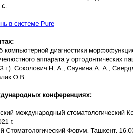
 с.
нь в системе Pure
нтах:
б компьютерной диагностики морфофункци
очелюстного аппарата у ортодонтических па
3 г.). Соколович Н. А., Саунина А. А., Сверд
алак О.В.
ждународных конференциях:
сский международный стоматологический Ко
21 г.
й Стоматологический Форум, Ташкент, 16.03