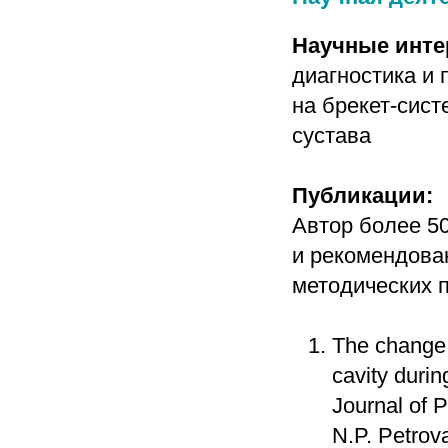
Научные инте
диагностика и
на брекет-сист
сустава
Публикации:
Автор более 5
и рекомендова
методических п
The change o
cavity durin
Journal of 
N.P. Petrov