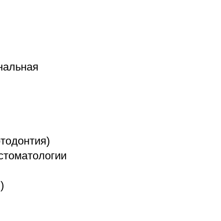
нальная
тодонтия)
стоматологии
)