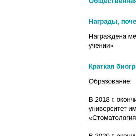
Общественная
Награды, поч
Награждена ме
учении»
Краткая биог
Образование:
В 2018 г. окон
университет и
«Стоматология
В 2020 г. окон