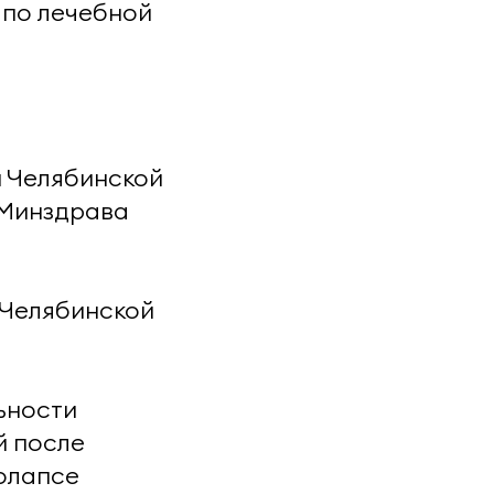
 по лечебной
м Челябинской
 Минздрава
я Челябинской
льности
й после
олапсе