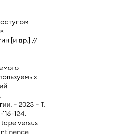
доступом
в
ин [и др.] //
емого
спользуемых
ий
,
ии. — 2023 — Т.
-116−124.
n tape versus
ontinence