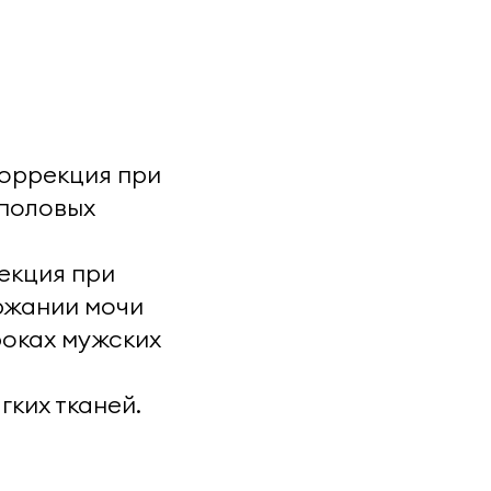
коррекция при
еполовых
екция при
ржании мочи
роках мужских
ких тканей.