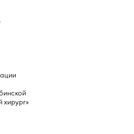
)
нации
ябинской
й хирург»