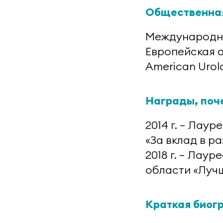
Общественная
Международно
Европейская 
American Urolo
Награды, поч
2014 г. — Лау
«За вклад в р
2018 г. — Лау
области «Лучш
Краткая биог