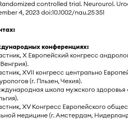
Randomized controlled trial. Neurourol. Uro
mber 4, 2023 doi:10.1002/nau.25 351
нтах:
ждународных конференциях:
Участник, X Европейский конгресс андролог
Венгрия).
Участник, XVII конгресс центрально Европе
рологов (г. Пльзен, Чехия).
Международная школа мужского здоровья «P
льгия).
Участник, XV Конгресс Европейского обще
льной медицине (г. Амстердам, Нидерланд