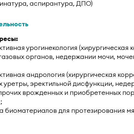
инатура, аспирантура, ДПО)
ельность
ресы:
ктивная урогинекология (хирургическая 
тазовых органов, недержании мочи, моч
ктивная андрология (хирургическая корр
х уретры, эректильной дисфункции, неде
 прочих врожденных и приобретенных по
;
а биоматериалов для протезирования мяг