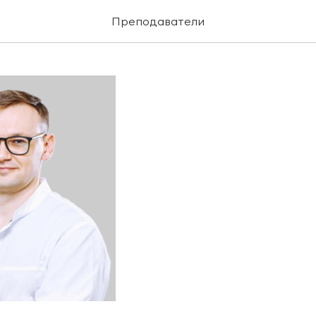
 Андрей Сергеевич
Преподаватели