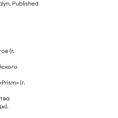
dyn. Published
ов (г.
йского
rism» (г.
ства
ы).