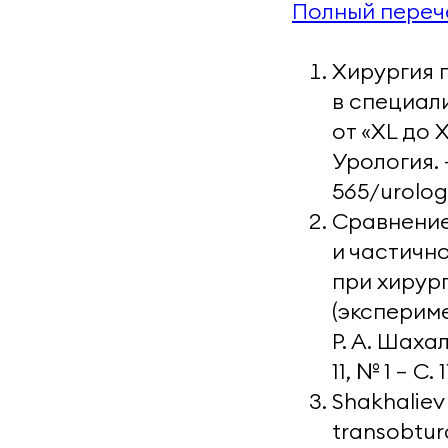
Полный перече
Хирургия 
в специал
от «XL до X
Урология. —
565/urolog
Сравнение
и частичн
при хирур
(экспериме
Р. А. Шахал
11, № 1 — С
Shakhaliev 
transobtura