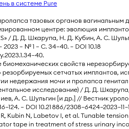
нь в системе Pure
пролапса тазовых органов вагинальным 
изированном центре: эволюция импланто
S» / Д. Д. Шкарупа, Н. Д. Кубин, А. С. Шульг
 2023 — № 1 — С. 34−40. — DOI 10.18
y.2023.1.34−40.
 биомеханических свойств нерезорбиру
о резорбируемых сетчатых имплантов, и
гии недержания мочи и пролапса генитал
нтальное исследование) / Д. Д. Шкарупа
иев, А. С. Шульгин [и др.] // Вестник уролог
. 116−124. — DOI 10.21 886/2308−6424−2023−11−1
R, Kubin N, Labetov I, et al. Tunable tensio
tor tape in treatment of stress urinary inc