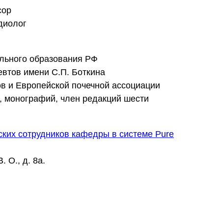
сор
рдиолог
льного образования РФ
втов имени С.П. Боткина
в и Европейской почечной ассоциации
в, монографий, член редакций шести
ских сотрудников кафедры в системе Pure
 О., д. 8а.