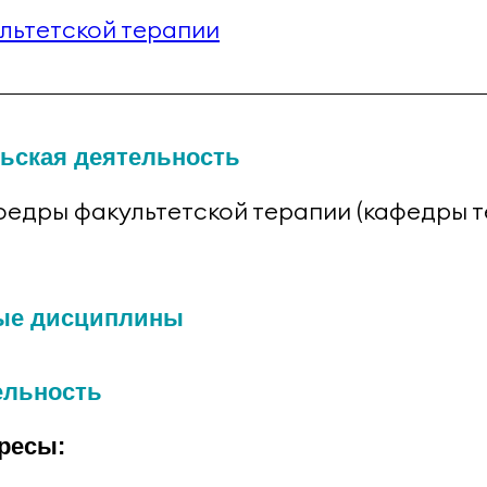
льтетской терапии
ьская деятельность
едры факультетской терапии (кафедры те
ые дисциплины
ельность
ресы: