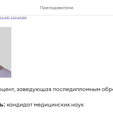
кова Виктория Алексан
Преподаватели
СКОЙ ТЕРАПИИ
оцент, заведующая последипломным об
кандидат медицинских наук
нь: