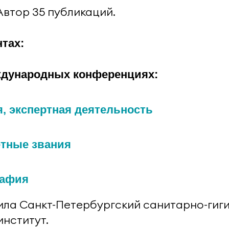
Автор 35 публикаций.
нтах:
ждународных конференциях:
, экспертная деятельность
етные звания
рафия
нчила Санкт-Петербургский санитарно-гиг
нститут.