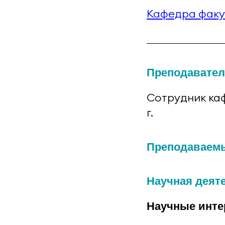
Кафедра факу
Преподавател
Сотрудник каф
г.
Преподаваем
Научная деят
Научные инте