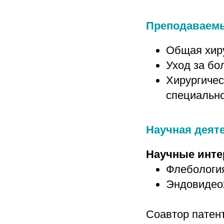
Преподаваем
Общая хир
Уход за бо
Хирургичес
специально
Научная деят
Научные инте
Флебологи
Эндовидео
Соавтор патен