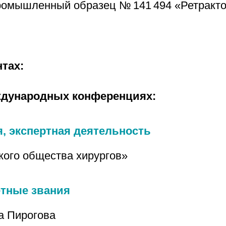
промышленный образец № 141 494 «Ретракто
нтах:
ждународных конференциях:
, экспертная деятельность
кого общества хирургов»
етные звания
а Пирогова