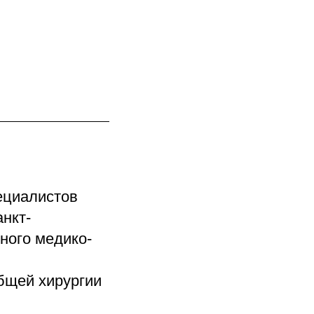
ециалистов
нкт-
ного медико-
бщей хирургии