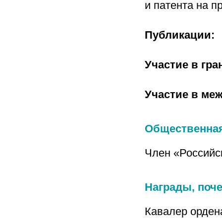
и патента на 
Публикации:
Участие в гра
Участие в ме
Общественная
Член «Российс
Награды, поч
Кавалер орден