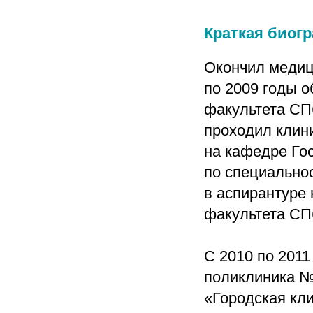
Краткая биог
Окончил медици
по 2009 годы 
факультета СПб
проходил клин
на кафедре Го
по специальнос
в аспирантуре
факультета СП
С 2010 по 201
поликлиника № 
«Городская кли