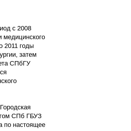
иод с 2008
и медицинского
о 2011 годы
ургии, затем
тета СПбГУ
лся
нского
«Городская
ргом СПб ГБУЗ
да по настоящее