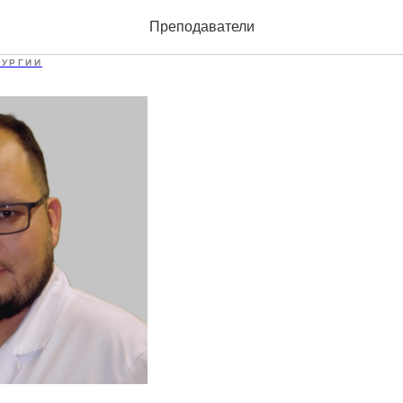
лл Челевич
Преподаватели
РУРГИИ