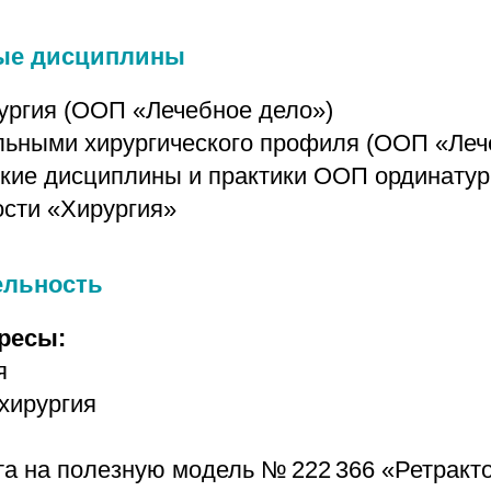
ые дисциплины
ургия (ООП «Лечебное дело»)
льными хирургического профиля (ООП «Леч
кие дисциплины и практики ООП ординатур
сти «Хирургия»
ельность
ресы:
я
хирургия
та на полезную модель № 222 366 «Ретракт