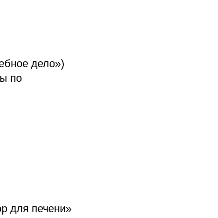
ебное дело»)
ы по
ор для печени»