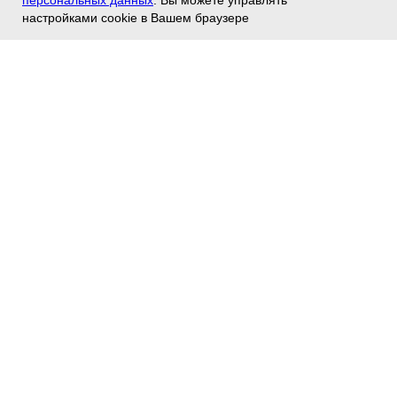
персональных данных
. Вы можете управлять
настройками cookie в Вашем браузере
Манушин Антон Анатольевич
Ассистент